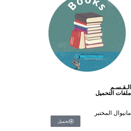
الـقـسـم
ملفات التحميل
مانيوال المختبر
تحميل