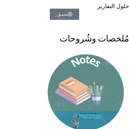
حلول التقارير
تحميل
مُلخصات وشُروحات