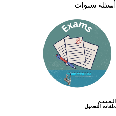
أسئلة سنوات
الـقـسـم
ملفات التحميل